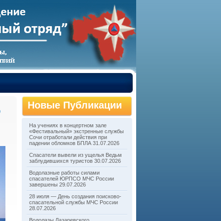
Новые Публикации
О
,
На учениях в концертном зале
«Фестивальный» экстренные службы
Сочи отработали действия при
падении обломков БПЛА
31.07.2026
Спасатели вывели из ущелья Ведьм
заблудившихся туристов
30.07.2026
Водолазные работы силами
спасателей ЮРПСО МЧС России
завершены
29.07.2026
28 июля — День создания поисково-
спасательной службы МЧС России
28.07.2026
Водолазы Лазаревского