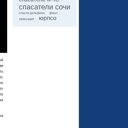
спасатели сочи
спасли дельфина
фишт
юрпсо
эвакуация
ый
ки
ть
г,
ло
го
ло
за
на