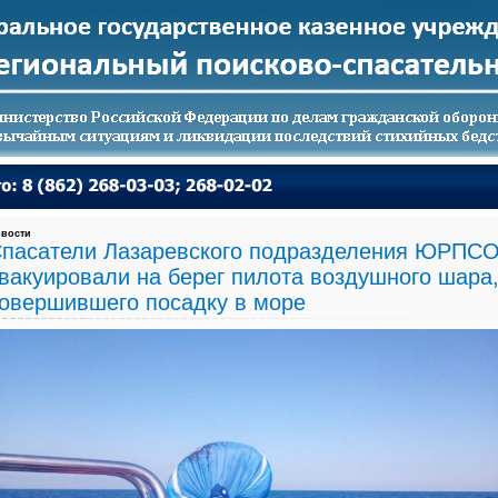
вости
пасатели Лазаревского подразделения ЮРПС
вакуировали на берег пилота воздушного шара
овершившего посадку в море