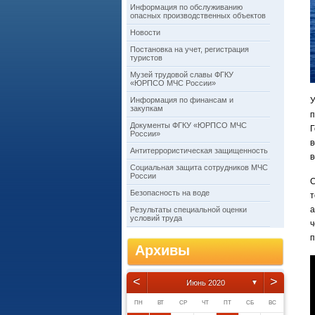
Информация по обслуживанию
опасных производственных объектов
Новости
Постановка на учет, регистрация
туристов
Музей трудовой славы ФГКУ
«ЮРПСО МЧС России»
Информация по финансам и
У
закупкам
п
Документы ФГКУ «ЮРПСО МЧС
Г
России»
в
Антитеррористическая защищенность
в
Социальная защита сотрудников МЧС
России
С
Безопасность на воде
а
Результаты специальной оценки
условий труда
ч
п
Архивы
<
>
Июнь 2020
▼
ПН
ВТ
СР
ЧТ
ПТ
СБ
ВС