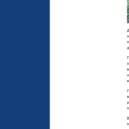
Д
н
п
д
П
п
в
о
к
П
м
п
В
п