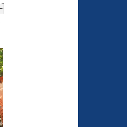
али
.