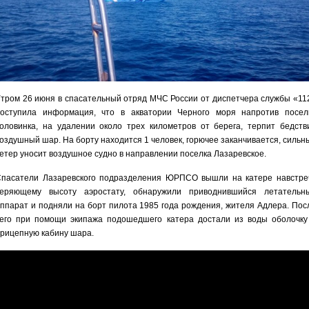
тром 26 июня в спасательный отряд МЧС России от диспетчера службы «11
оступила информация, что в акватории Черного моря напротив посел
оловинка, на удалении около трех километров от берега, терпит бедств
оздушный шар. На борту находится 1 человек, горючее заканчивается, сильн
етер уносит воздушное судно в направлении поселка Лазаревское.
пасатели Лазаревского подразделения ЮРПСО вышли на катере навстре
теряющему высоту аэростату, обнаружили приводнившийся летательн
ппарат и подняли на борт пилота 1985 года рождения, жителя Адлера. Пос
его при помощи экипажа подошедшего катера достали из воды оболочку
рицепную кабину шара.