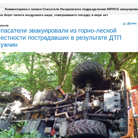
Комментариев
к записи Спасатели Лазаревского подразделения ЮРПСО эвакуиров
на берег пилота воздушного шара, совершившего посадку в море
нет
Далее..
вости
пасатели эвакуировали из горно-лесной
естности пострадавших в результате ДТП
ужчин