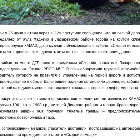
нем 25 июня в отряд через «112» поступило сообщение, что на лесной доро
едалеко от аула Хаджико в Лазаревском районе города на крутом скло
еревернулся КАМАЗ, двое мужчин заблокированы в кабине. «Скорая помощ
о места происшествия доехать не может из-за плохого состояния дороги.
рибыв на место ДТП вместе с медиками «Скорой», спасатели Лазаревско
одразделения Южного РПСО МЧС России обнаружили грузовой автомобил
одитель которого не правился с управлением на горной дороге и допуст
прокидывание в обрыв. Дальнейшее падение остановило дерево, но кабина,
оторой находились двое пострадавших, оказалась серьезно деформирована.
рисутствовавшие на месте происшествия коллеги смогли извлечь из КАМА
ужчин 1961 г.р. и 1988 г.р., жителей Динского района и города Краснодара.
результате аварии оба получили тяжелые травмы – предположительн
ереломы позвоночника и таза.
 сопровождении медиков, спасатели доставили пострадавших на автомоби
овышенной проходимости к карете «Скорой помощи».