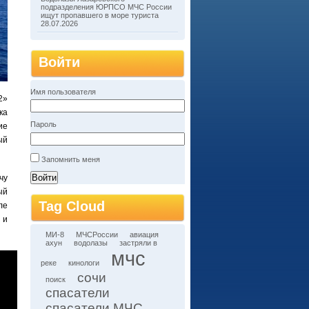
подразделения ЮРПСО МЧС России
ищут пропавшего в море туриста
28.07.2026
Войти
Имя пользователя
2»
ка
Пароль
ие
ый
Запомнить меня
чу
ый
Tag Cloud
ле
 и
МИ-8
МЧСРоссии
авиация
ахун
водолазы
застряли в
мчс
реке
кинологи
сочи
поиск
спасатели
спасатели МЧС