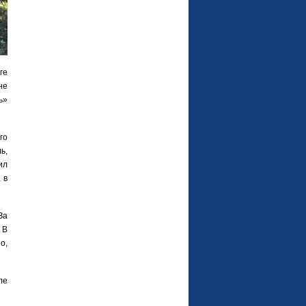
ге
не
ь»
го
ь,
ил
 в
За
 В
о,
ле