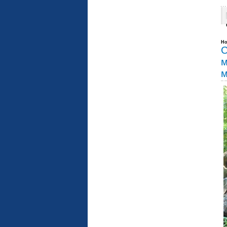
Но
С
м
м