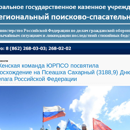
вости
енская команда ЮРПСО посвятила
осхождение на Псеашха Сахарный (3188,9) Дн
лага Российской Федерации