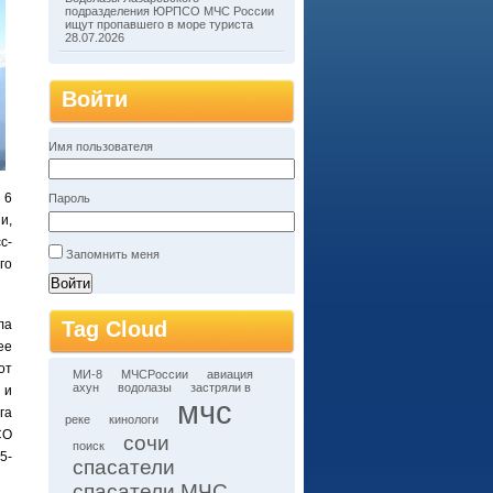
подразделения ЮРПСО МЧС России
ищут пропавшего в море туриста
28.07.2026
Войти
Имя пользователя
 6
Пароль
и,
с-
Запомнить меня
го
Tag Cloud
ла
ее
от
МИ-8
МЧСРоссии
авиация
ахун
водолазы
застряли в
 и
мчс
га
реке
кинологи
СО
сочи
поиск
5-
спасатели
спасатели МЧС