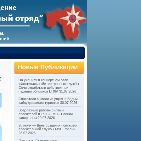
Новые Публикации
ю
На учениях в концертном зале
«Фестивальный» экстренные службы
Сочи отработали действия при
падении обломков БПЛА
31.07.2026
Спасатели вывели из ущелья Ведьм
заблудившихся туристов
30.07.2026
Водолазные работы силами
спасателей ЮРПСО МЧС России
завершены
29.07.2026
28 июля — День создания поисково-
спасательной службы МЧС России
28.07.2026
Водолазы Лазаревского