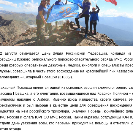
2 августа отмечается День флага Российской Федерации. Команда из
отрудниц Южного регионального поисково-спасательного отряда МЧС Росси
реди которых оперативные дежурные, медики, кинологи и специалисты прес
лужбы, совершила в честь этого восхождение на красивейший пик Кавказско
аповедника – Сахарный Псеашха (3188,9).
ахарный Псеашха является одной из основных вершин сложного горного уз
ассива Псеашха, а его очертания, возвышающиеся над Красной Поляной – 
имволом наравне с Аибгой. Именно из-за изящества своего силуэта эт
рехтысячник и был выбран в качестве цели для совершения восхождения
однятия на нем российского триколора, Знамени Победы, юбилейного фла
ЧС России и флага ЮРПСО МЧС России. Таким образом, сотрудницы ЮРП
тдали дань уважения всем, кто первыми приходит на помощь и отметили 2
етия отряда.