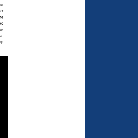
на
ит
те
но
ей
а,
ор