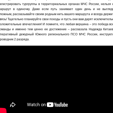
егистрировать тургруппы в территориальных органах МЧС России, нельзя 
аршрут в одиночку. Даже если путь занимает один день и не выгляд
ложным, рассказывайте своим родным нить вашего маршрута и всегда держи
вязь! Тщательно планируйте свои походы и пусть они вам дарят исключитель
оложительные впечатления! И помните, что любая вершина – это победа вс
оманды и именно тем ценно ее достижение – рассказала Надежда Китаев
перативный дежурный Южного регионального ПСО МЧС России, инструкт
роводник 2 разряда.