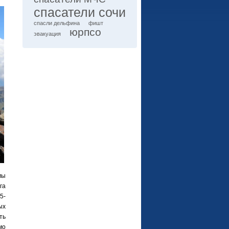
спасатели сочи
спасли дельфина
фишт
юрпсо
эвакуация
мы
га
5-
ых
ть
мо