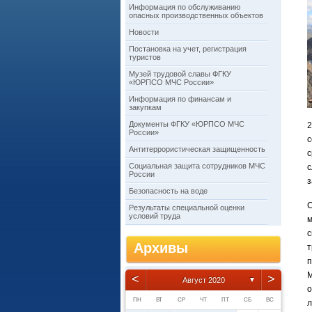
Информация по обслуживанию
опасных производственных объектов
Новости
Постановка на учет, регистрация
туристов
Музей трудовой славы ФГКУ
«ЮРПСО МЧС России»
Информация по финансам и
закупкам
Документы ФГКУ «ЮРПСО МЧС
2
России»
с
Антитеррористическая защищенность
с
Социальная защита сотрудников МЧС
с
России
з
Безопасность на воде
С
Результаты специальной оценки
условий труда
м
с
Архивы
т
п
М
<
>
Август 2020
▼
о
ПН
ВТ
СР
ЧТ
ПТ
СБ
ВС
л