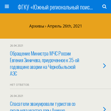
ФГКУ «Южный региональный поисково-спасательный отряд» МЧС России
Архивы › Апрель 26th, 2021
26.04.2021
Обращение Министра МЧС России
Евгения Зиничева, приуроченное к 35-ой
годовщине аварии на Чернобыльской
АЭС
НЕТ ОТВЕТОВ
26.04.2021
Спасатели эвакуировали туристов со
скального участка горы Ачишхо