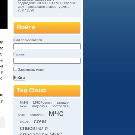
подразделения ЮРПСО МЧС России
ищут пропавшего в море туриста
28.07.2026
Войти
Имя пользователя
у,
до
),
Пароль
бы
ка
Запомнить меня
 и
о,
Tag Cloud
го
у.
МИ-8
МЧСРоссии
авиация
ахун
водолазы
застряли в
мчс
реке
кинологи
сочи
поиск
спасатели
.
спасатели МЧС