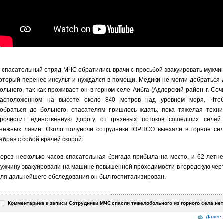
 спасательный отряд МЧС обратились врачи с просьбой эвакуировать мужчин
оторый перенес инсульт и нуждался в помощи. Медики не могли добраться 
ольного, так как проживает он в горном селе Аибга (Адлерский район г. Сочи
расположенном на высоте около 840 метров над уровнем моря. Что
обраться до больного, спасателям пришлось ждать, пока тяжелая техни
прочистит единственную дорогу от грязевых потоков сошедших селей
нежных лавин. Около полуночи сотрудники ЮРПСО выехали в горное сел
абрав с собой врачей скорой.
ерез несколько часов спасательная бригада прибыла на место, и 62-летне
ужчину эвакуировали на машине повышенной проходимости в городскую черт
ля дальнейшего обследования он был госпитализирован.
Комментариев
к записи Сотрудники МЧС спасли тяжелобольного из горного села
нет
Далее..