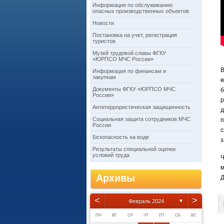
Информация по обслуживанию
опасных производственных объектов
Новости
Постановка на учет, регистрация
туристов
Музей трудовой славы ФГКУ
«ЮРПСО МЧС России»
В
Информация по финансам и
закупкам
к
Документы ФГКУ «ЮРПСО МЧС
б
России»
Антитеррористическая защищенность
д
Социальная защита сотрудников МЧС
России
с
Безопасность на воде
з
Результаты специальной оценки
условий труда
Ч
м
Архивы
Д
<
>
Февраль 2024
▼
ПН
ВТ
СР
ЧТ
ПТ
СБ
ВС