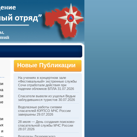
Новые Публикации
На учениях в концертном зале
«Фестивальный» экстренные службы
ри
Сочи отработали действия при
падении обломков БПЛА
31.07.2026
на
ри
Спасатели вывели из ущелья Ведьм
заблудившихся туристов
30.07.2026
ые
Водолазные работы силами
спасателей ЮРПСО МЧС России
завершены
29.07.2026
ри
28 июля — День создания поисково-
ых
спасательной службы МЧС России
28.07.2026
 и
Водолазы Лазаревского