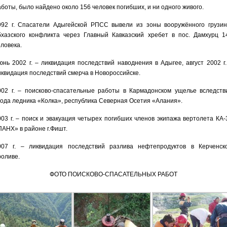
аботы, было найдено около 156 человек погибших, и ни одного живого.
992 г. Спасатели Адыгейской РПСС вывели из зоны вооружённого грузин
бхазского конфликта через Главный Кавказский хребет в пос. Дамхурц 1
еловека.
юнь 2002 г. – ликвидация последствий наводнения в Адыгее, август 2002 г.
иквидация последствий смерча в Новороссийске.
002 г. – поисково-спасательные работы в Кармадонском ущелье вследств
хода ледника «Колка», республика Северная Осетия «Алания».
003 г. – поиск и эвакуация четырех погибших членов экипажа вертолета КА-
ПАНХ» в районе г.Фишт.
007 г. – ликвидация последствий разлива нефтепродуктов в Керченск
роливе.
ФОТО ПОИСКОВО-СПАСАТЕЛЬНЫХ РАБОТ