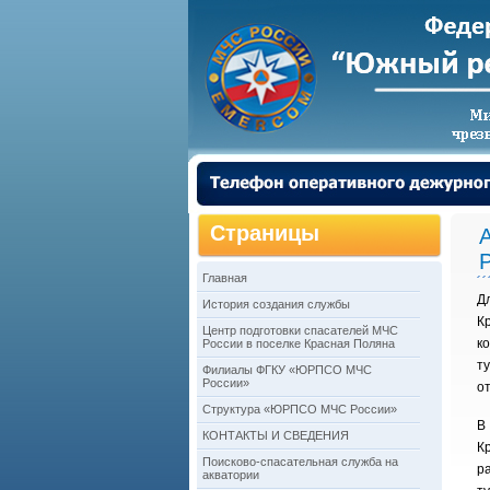
Страницы
Главная
Д
История создания службы
К
Центр подготовки спасателей МЧС
к
России в поселке Красная Поляна
т
Филиалы ФГКУ «ЮРПСО МЧС
России»
о
Структура «ЮРПСО МЧС России»
В
КОНТАКТЫ И СВЕДЕНИЯ
К
Поисково-спасательная служба на
р
акватории