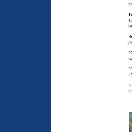
р
1
а
ч
И
л
2
с
2
«
2
п