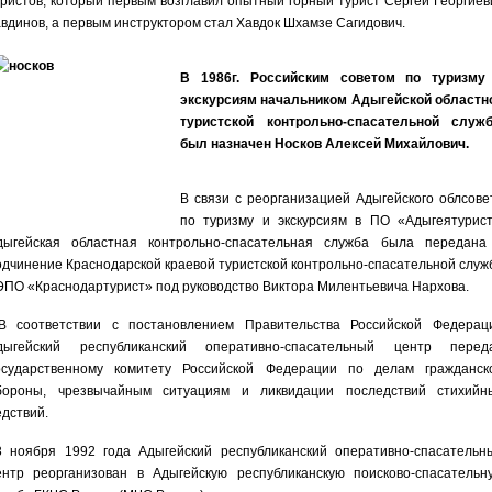
уристов, который первым возглавил опытный горный турист Сергей Георгиев
авдинов, а первым инструктором стал Хавдок Шхамзе Сагидович.
В 1986г. Российским советом по туризму
экскурсиям начальником Адыгейской областн
туристской контрольно-спасательной служ
был назначен Носков Алексей Михайлович.
В связи с реорганизацией Адыгейского облсове
по туризму и экскурсиям в ПО «Адыгеятурист
дыгейская областная контрольно-спасательная служба была передана
одчинение Краснодарской краевой туристской контрольно-спасательной служ
ЭПО «Краснодартурист» под руководство Виктора Милентьевича Нархова.
 соответствии с постановлением Правительства Российской Федерац
дыгейский республиканский оперативно-спасательный центр перед
осударственному комитету Российской Федерации по делам гражданск
бороны, чрезвычайным ситуациям и ликвидации последствий стихийн
едствий.
3 ноября 1992 года Адыгейский республиканский оперативно-спасательн
ентр реорганизован в Адыгейскую республиканскую поисково-спасательн