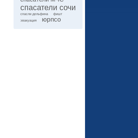
спасатели сочи
спасли дельфина
фишт
юрпсо
эвакуация