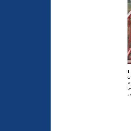
1
с
М
Р
«