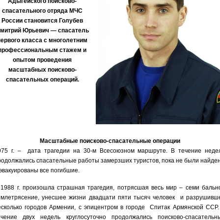
Адыгейского поисково-
спасательного отряда МЧС
России становится Голубев
митрий Юрьевич — спасатель
первого класса с многолетним
профессиональным стажем и
опытом проведения
масштабных поисково-
спасательных операций.
Масштабные поисково-спасательные операции
975 г. – дата трагедии на 30-м Всесоюзном маршруте. В течение неде
родолжались спасательные работы замерзших туристов, пока не были найде
 эвакуированы все погибшие.
 1988 г. произошла страшная трагедия, потрясшая весь мир – семи бальн
емлетрясение, унесшее жизни двадцати пяти тысяч человек и разрушивш
есколько городов Армении, с эпицентром в городе Спитак Армянской ССР.
ечение двух недель круглосуточно продолжались поисково-спасательн