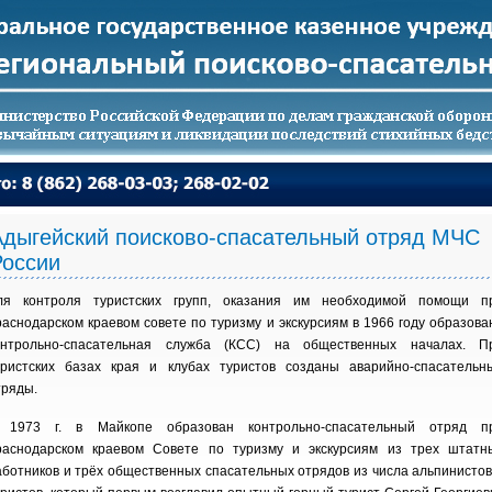
Адыгейский поисково-спасательный отряд МЧС
России
ля контроля туристских групп, оказания им необходимой помощи п
раснодарском краевом совете по туризму и экскурсиям в 1966 году образова
онтрольно-спасательная служба (КСС) на общественных началах. П
уристских базах края и клубах туристов созданы аварийно-спасательн
тряды.
 1973 г. в Майкопе образован контрольно-спасательный отряд п
раснодарском краевом Совете по туризму и экскурсиям из трех штатн
аботников и трёх общественных спасательных отрядов из числа альпинистов