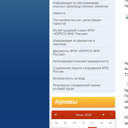
т
Информация по обслуживанию
Г
опасных производственных объектов
Новости
Постановка на учет, регистрация
туристов
Музей трудовой славы ФГКУ
«ЮРПСО МЧС России»
Информация по финансам и
закупкам
Документы ФГКУ «ЮРПСО МЧС
России»
Антитеррористическая защищенность
А
Социальная защита сотрудников МЧС
п
России
Т
Безопасность на воде
В
Результаты специальной оценки
условий труда
А
Г
Архивы
о
б
<
>
Июль 2026
▼
0
ц
ПН
ВТ
СР
ЧТ
ПТ
СБ
ВС