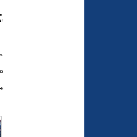
о-
42
 –
ие
32
ом