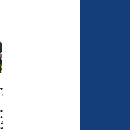
ли
ны
ое
ее
 В
ые