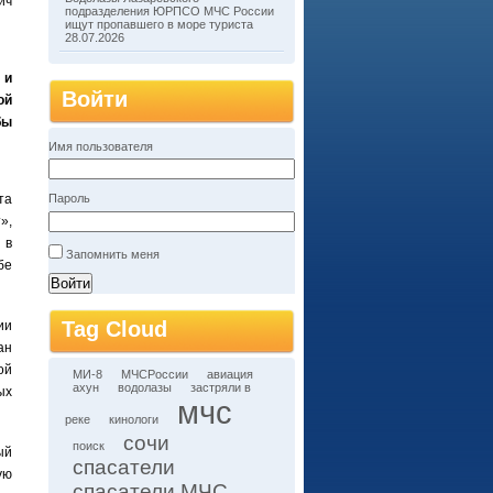
ич
подразделения ЮРПСО МЧС России
ищут пропавшего в море туриста
28.07.2026
 и
Войти
ой
бы
Имя пользователя
та
Пароль
»,
 в
Запомнить меня
бе
Tag Cloud
ии
ан
ой
МИ-8
МЧСРоссии
авиация
ахун
водолазы
застряли в
ых
мчс
реке
кинологи
сочи
поиск
ый
спасатели
ую
спасатели МЧС