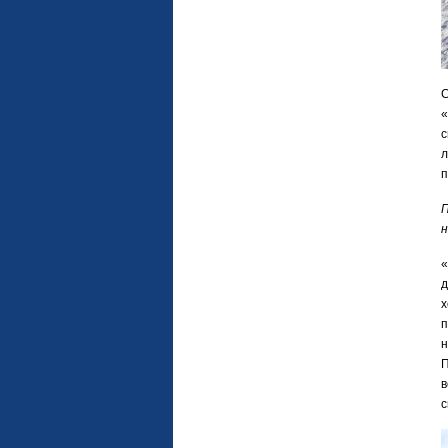
С
«
с
л
п
П
н
«
д
х
п
н
П
в
с