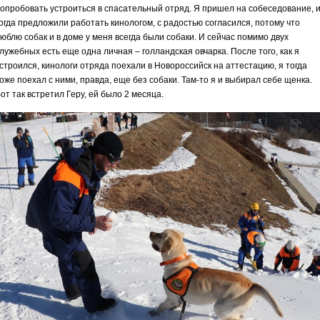
опробовать устроиться в спасательный отряд. Я пришел на собеседование, 
огда предложили работать кинологом, с радостью согласился, потому что
юблю собак и в доме у меня всегда были собаки. И сейчас помимо двух
лужебных есть еще одна личная – голландская овчарка. После того, как я
строился, кинологи отряда поехали в Новороссийск на аттестацию, я тогда
оже поехал с ними, правда, еще без собаки. Там-то я и выбирал себе щенка.
от так встретил Геру, ей было 2 месяца.