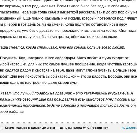
омню, как-то мы искали туристов в районе хребтов Ажек и Алек, перемещали
по верхам», а там родников нет. Всем тяжело было без воды: и собакам, и
пасателям. Гера еще тогда себе язык веткой рассекла, так и до сих пор он у н
аздвоенный. Еще помню, как мальчика искали, который потерялся под г. Фишт
ы с Герой в тот день были на смене. Когда под утро остановились в лесу
ередохнуть, уже было достаточно прохладно, и мы развели костер. Она тогда
дорово меня выручила, была как грелка, обнимал ее и согревался».
аша смеется, когда спрашиваю, что его собаки больше всего любят.
Покушать. Как, наверное, и все лабрадоры. Мясо любят и с ума сходят от
ырой картошки, для них это самое лучшее поощрение. Когда чистишь картошк
ни садятся рядом и смотрят на тебя, даже могут слюни пустить. Больше Гера
юбит. Для нее похрустеть сырой картошкой – это за радость. Вообще, они все
вощи едят, по настроению, даже сырой лук».
казал, что лучший подарок на праздник – это какая-нибудь вкусная еда. А
раздник уже сегодня! Еще раз поздравляем всех кинологов МЧС России и их
езаменимых помощников, будьте здоровы и получайте только радость от
воей работы!
Комментариев
к записи 20 июня — день кинолога МЧС России
нет
Далее..