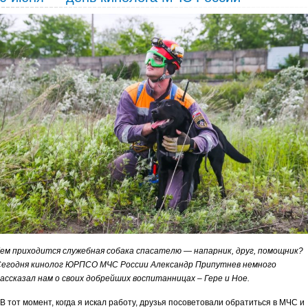
ем приходится служебная собака спасателю — напарник, друг, помощник?
егодня кинолог ЮРПСО МЧС России Александр Припутнев немного
ассказал нам о своих добрейших воспитанницах – Гере и Ное.
В тот момент, когда я искал работу, друзья посоветовали обратиться в МЧС и