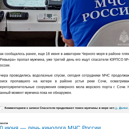
ак сообщалось ранее, еще 18 июня в акватории Черного моря в районе пля
Ривьера» пропал мужчина, уже третий день его ищут спасатели ЮРПСО М
оссии.
чера проводились водолазные спуски, сегодня сотрудники МЧС продолжа
поиск пропавшего на катере в районе устья реки Сочи, осматрива
ерегоукрепительные сооружения северного мола морского порта г. Сочи. 
анный момент мужчина пока не обнаружен.
Комментариев
к записи Спасатели продолжают поиск мужчины в море
нет
Далее..
вости
0 июня — день кинолога МЧС России