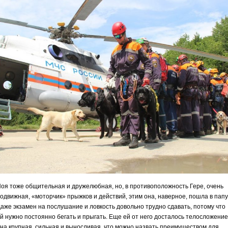
оя тоже общительная и дружелюбная, но, в противоположность Гере, очень
одвижная, «моторчик» прыжков и действий, этим она, наверное, пошла в папу
аже экзамен на послушание и ловкость довольно трудно сдавать, потому что
й нужно постоянно бегать и прыгать. Еще ей от него досталось телосложение
на крупная, сильная и выносливая, что можно назвать преимуществом для