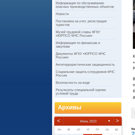
Информация по обслуживанию
опасных производственных объектов
Новости
Постановка на учет, регистрация
туристов
Музей трудовой славы ФГКУ
«ЮРПСО МЧС России»
Информация по финансам и
закупкам
Документы ФГКУ «ЮРПСО МЧС
К
России»
«
Антитеррористическая защищенность
Р
Социальная защита сотрудников МЧС
России
В
Безопасность на воде
Результаты специальной оценки
б
условий труда
д
Архивы
<
>
Июнь 2023
▼
Но
ПН
ВТ
СР
ЧТ
ПТ
СБ
ВС
2