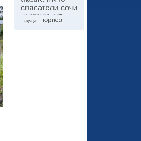
спасатели сочи
спасли дельфина
фишт
юрпсо
эвакуация