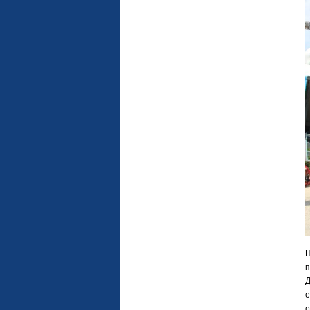
Н
п
Д
е
о