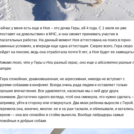
ейчас у меня есть еще и Ноя – это дочка Геры, ей 4 года. С 1 июля ее уже
поставят на довольствие» в МЧС, и она сможет принимать участие в
пасательных работах. На данный момент Ноя аттестована на поиск в горно-
авинных условиях, а впереди еще одна аттестация. Скорее всего, Гера скоро
ойдет на пенсию, ведь она отработала почти 9 лет, а Ноя будет ее замещать»
омимо того, что у Геры и Нои разный окрас, они еще и абсолютно разные 
атуре.
Гера спокойная, уравновешенная, не агрессивная, никогда не вступает с
ругими собаками в конфликт. Всегда очень рада людям и оставляет только
орошие впечатления. Все удивляются, насколько мы с ней друг друга
онимаем. Достаточно одного взгляда, чтоб она смекнула, что нужно сделать –
апример, уйти в сторону или отвернуться. Два моих ребенка выросли с Герой.
ережила она, конечно, многое: ее и за уши таскали, и облизывали, и катались
ерхом — она все спокойно и стойко вынесла. Вообще лабрадоры самые
покойные и добрые собаки.