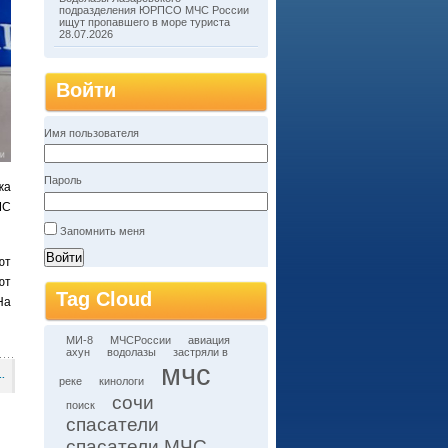
подразделения ЮРПСО МЧС России
ищут пропавшего в море туриста
28.07.2026
Войти
Имя пользователя
Пароль
жа
ЧС
Запомнить меня
ют
ют
Tag Cloud
На
МИ-8
МЧСРоссии
авиация
ахун
водолазы
застряли в
мчс
.
реке
кинологи
сочи
поиск
спасатели
спасатели МЧС