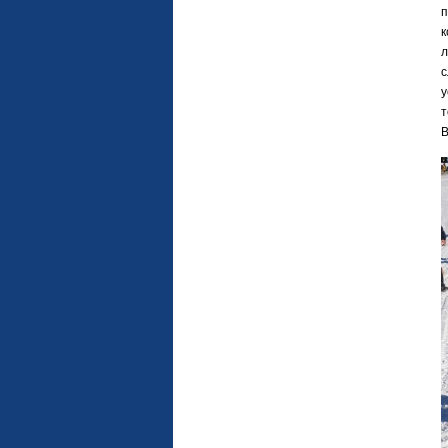
п
к
л
с
у
т
В