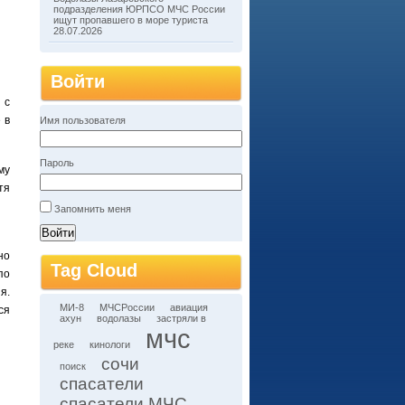
подразделения ЮРПСО МЧС России
ищут пропавшего в море туриста
28.07.2026
Войти
 с
 в
Имя пользователя
Пароль
му
тя
Запомнить меня
но
Tag Cloud
по
я.
МИ-8
МЧСРоссии
авиация
ся
ахун
водолазы
застряли в
мчс
реке
кинологи
сочи
поиск
спасатели
спасатели МЧС