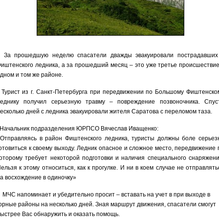
За прошедшую неделю спасатели дважды эвакуировали пострадавших
иштенского ледника, а за прошедший месяц – это уже третье происшествие
дном и том же районе.
урист из г. Санкт-Петербурга при передвижении по Большому Фиштенско
еднику получил серьезную травму – повреждение позвоночника. Спус
есколько дней с ледника эвакуировали жителя Саратова с переломом таза.
ачальник подразделения ЮРПСО Вячеслав Иващенко:
Отправляясь в район Фиштенского ледника, туристы должны боле серьез
отовиться к своему выходу. Ледник опасное и сложное место, передвижение 
оторому требует некоторой подготовки и наличия специального снаряжени
ельзя к этому относиться, как к прогулке. И ни в коем случае не отправлять
а восхождение в одиночку»
ЧС напоминает и убедительно просит – вставать на учет в при выходе в
орные районы на несколько дней. Зная маршрут движения, спасатели смогут
ыстрее Вас обнаружить и оказать помощь.