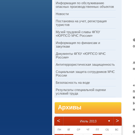
Информация по обслуживанию
опасных производственных объектов
Новости
Постановка на учет, регистрация
туристов
Музей трудовой славы ФГКУ
«ЮРПСО МЧС России»
Ф
Информация по финансам и
о
закупкам
Документы ФГКУ «ЮРПСО МЧС
Т
России»
л
Антитеррористическая защищенность
н
Социальная защита сотрудников МЧС
России
Н
Безопасность на воде
«
Результаты специальной оценки
г
условий труда
к
Н
Архивы
н
<
>
М
Июль 2013
▼
г
ПН
ВТ
СР
ЧТ
ПТ
СБ
ВС
б