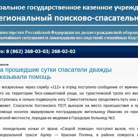
вости
а прошедшие сутки спасатели дважды
казывали помощь
 воскресенье через службу «112» в отряд поступило сообщение от мужчин
то на территории Тисо-самшитовой рощи, на туристической тропе его же
ступилась и сильно подвернула ногу. Самостоятельно продолжить путь она 
может. Спасатели Хостинского ПСП выехали на место происшествия и п
омощи носилок эвакуировали пострадавшую жительницу Иваново из горн
есной местности, передав ее медикам в Городскую больницу №3.
 понедельник ночью от врача «Скорой помощи» поступил вызов, что 
федеральной трассе Адлер — Красная Поляна, в районе поворота 