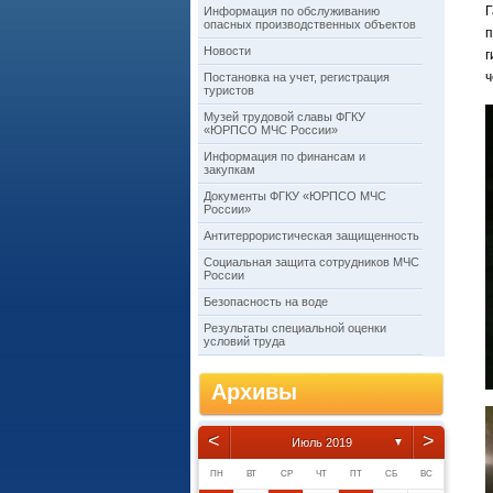
Г
Информация по обслуживанию
опасных производственных объектов
п
Новости
г
ч
Постановка на учет, регистрация
туристов
Музей трудовой славы ФГКУ
«ЮРПСО МЧС России»
Информация по финансам и
закупкам
Документы ФГКУ «ЮРПСО МЧС
России»
Антитеррористическая защищенность
Социальная защита сотрудников МЧС
России
Безопасность на воде
Результаты специальной оценки
условий труда
Архивы
<
>
Июль 2019
▼
ПН
ВТ
СР
ЧТ
ПТ
СБ
ВС