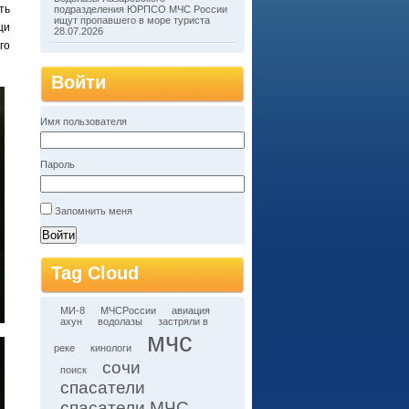
ть
подразделения ЮРПСО МЧС России
ищут пропавшего в море туриста
щи
28.07.2026
го
Войти
Имя пользователя
Пароль
Запомнить меня
Tag Cloud
МИ-8
МЧСРоссии
авиация
ахун
водолазы
застряли в
мчс
реке
кинологи
сочи
поиск
спасатели
спасатели МЧС