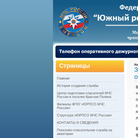
Страницы
Но
З
о
Главная
История создания службы
В
Центр подготовки спасателей МЧС
ч
России в поселке Красная Поляна
о
Филиалы ФГКУ «ЮРПСО МЧС
с
России»
п
Структура «ЮРПСО МЧС России»
л
КОНТАКТЫ И СВЕДЕНИЯ
В
Поисково-спасательная служба на
акватории