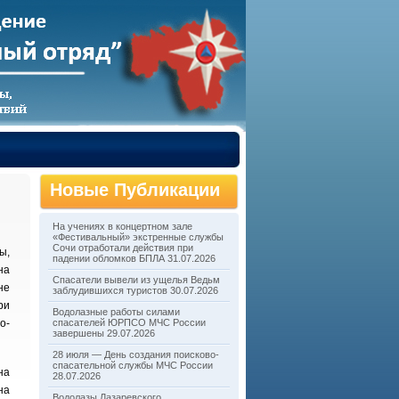
Новые Публикации
На учениях в концертном зале
«Фестивальный» экстренные службы
Сочи отработали действия при
ы,
падении обломков БПЛА
31.07.2026
на
Спасатели вывели из ущелья Ведьм
не
заблудившихся туристов
30.07.2026
ри
Водолазные работы силами
о-
спасателей ЮРПСО МЧС России
завершены
29.07.2026
28 июля — День создания поисково-
спасательной службы МЧС России
на
28.07.2026
на
Водолазы Лазаревского