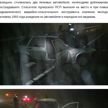
алицыно, столкнулись два легковых автомобиля, необходимо деблокирова
острадавшего. Спасатели Адлерского ПСП выехали на место и при помо
идравлического аварийно-спасательного инструмента извлекли молодо
еловека 1993 года рождения из автомобиля и передали его медикам.