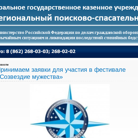
вости
ринимаем заявки для участия в фестивале
Созвездие мужества»