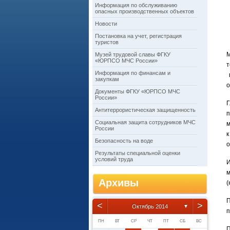
Информация по обслуживанию
опасных производственных объектов
Новости
Постановка на учет, регистрация
туристов
М
Музей трудовой славы ФГКУ
«ЮРПСО МЧС России»
Информация по финансам и
п
закупкам
о
Документы ФГКУ «ЮРПСО МЧС
России»
Г
Антитеррористическая защищенность
п
Социальная защита сотрудников МЧС
м
России
к
Безопасность на воде
о
Результаты специальной оценки
условий труда
И
м
Архивы
(
<
>
Октябрь 2014
▼
п
ПН
ВТ
СР
ЧТ
ПТ
СБ
ВС
П