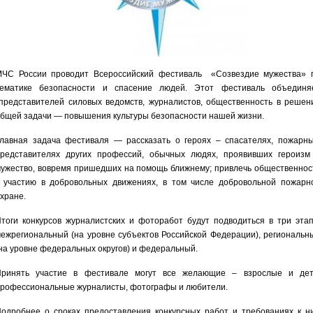
ЧС России проводит Всероссийский фестиваль «Созвездие мужества» 
тематике безопасности и спасение людей. Этот фестиваль объединя
редставителей силовых ведомств, журналистов, общественность в решен
бщей задачи — повышения культуры безопасности нашей жизни.
лавная задача фестиваля — рассказать о героях – спасателях, пожарны
редставителях других профессий, обычных людях, проявивших героизм
ужество, вовремя пришедших на помощь ближнему; привлечь общественнос
 участию в добровольных движениях, в том числе добровольной пожарн
хране.
тоги конкурсов журналистских и фоторабот будут подводиться в три этап
ежрегиональный (на уровне субъектов Российской Федерации), региональн
на уровне федеральных округов) и федеральный.
Принять участие в фестивале могут все желающие – взрослые и дет
рофессиональные журналисты, фотографы и любители.
одробнее о сроках предоставления конкурсных работ и требованиях к н