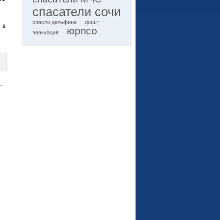
спасатели сочи
спасли дельфина
фишт
 в
юрпсо
эвакуация
.