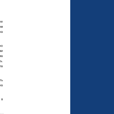
ее
ом
на
но
ки
ма
ь.
ла
ть
на
 в