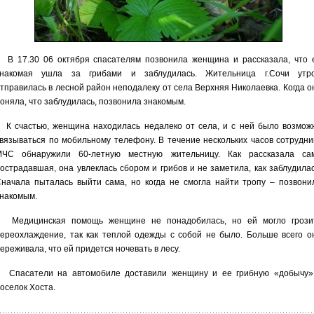
 17.30 06 октября спасателям позвонила женщина и рассказала, что 
знакомая ушла за грибами и заблудилась. Жительница г.Сочи утр
тправилась в лесной район неподалеку от села Верхняя Николаевка. Когда о
оняла, что заблудилась, позвонила знакомым.
 счастью, женщина находилась недалеко от села, и с ней было возмож
вязываться по мобильному телефону. В течение нескольких часов сотрудни
МЧС обнаружили 60-летную местную жительницу. Как рассказала са
острадавшая, она увлеклась сбором и грибов и не заметила, как заблудилас
начала пыталась выйти сама, но когда не смогла найти тропу – позвони
накомым.
Медицинская помощь женщине не понадобилась, но ей могло грози
ереохлаждение, так как теплой одежды с собой не было. Больше всего о
ереживала, что ей придется ночевать в лесу.
Спасатели на автомобиле доставили женщину и ее грибную «добычу»
оселок Хоста.