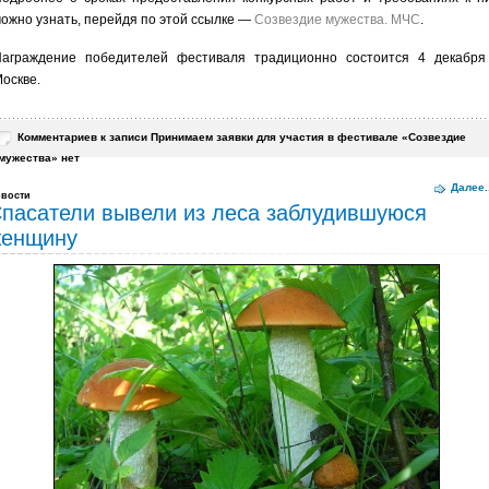
ожно узнать, перейдя по этой ссылке —
Созвездие мужества. МЧС
.
аграждение победителей фестиваля традиционно состоится 4 декабря
оскве.
Комментариев
к записи Принимаем заявки для участия в фестивале «Созвездие
мужества»
нет
Далее..
вости
пасатели вывели из леса заблудившуюся
енщину