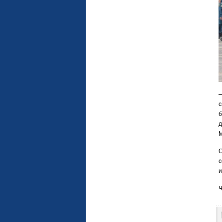
с
б
д
М
С
с
и
Ч