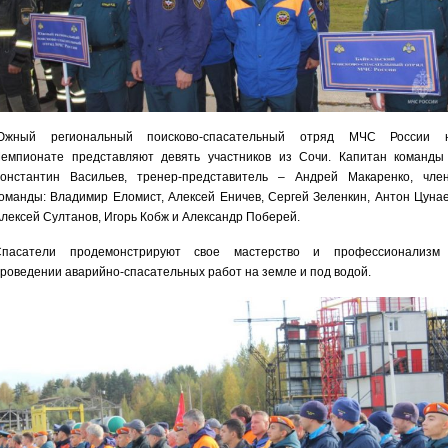
Южный региональный поисково-спасательный отряд МЧС России 
емпионате представляют девять участников из Сочи. Капитан команды
онстантин Васильев, тренер-представитель – Андрей Макаренко, чле
оманды: Владимир Еломист, Алексей Еничев, Сергей Зеленкин, Антон Цунае
лексей Султанов, Игорь Кобж и Александр Поберей.
Спасатели продемонстрируют свое мастерство и профессионализм
роведении аварийно-спасательных работ на земле и под водой.