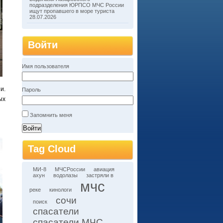
подразделения ЮРПСО МЧС России
ищут пропавшего в море туриста
28.07.2026
Войти
Имя пользователя
и.
Пароль
ых
Запомнить меня
Tag Cloud
МИ-8
МЧСРоссии
авиация
ахун
водолазы
застряли в
мчс
реке
кинологи
сочи
поиск
спасатели
спасатели МЧС