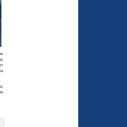
ие
в,
ет
ра
а,
ах