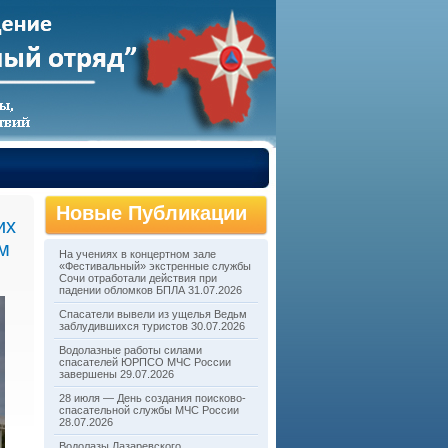
Новые Публикации
их
м
На учениях в концертном зале
«Фестивальный» экстренные службы
Сочи отработали действия при
падении обломков БПЛА
31.07.2026
Спасатели вывели из ущелья Ведьм
заблудившихся туристов
30.07.2026
Водолазные работы силами
спасателей ЮРПСО МЧС России
завершены
29.07.2026
28 июля — День создания поисково-
спасательной службы МЧС России
28.07.2026
Водолазы Лазаревского