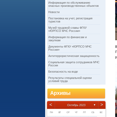
Информация по обслуживанию
опасных производственных объектов
Новости
Постановка на учет, регистрация
туристов
Музей трудовой славы ФГКУ
«ЮРПСО МЧС России»
Информация по финансам и
закупкам
Документы ФГКУ «ЮРПСО МЧС
В
России»
П
Антитеррористическая защищенность
р
Социальная защита сотрудников МЧС
России
Безопасность на воде
Результаты специальной оценки
условий труда
Архивы
<
>
Октябрь 2023
▼
ПН
ВТ
СР
ЧТ
ПТ
СБ
ВС