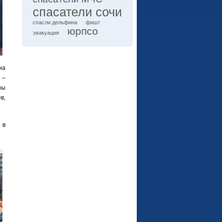
спасатели сочи
спасли дельфина
фишт
юрпсо
эвакуация
на
 –
ны
в,
 в