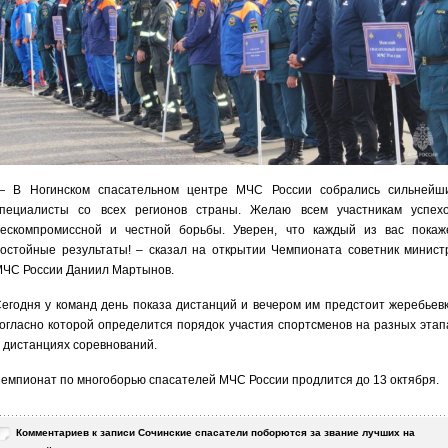
— В Ногинском спасательном центре МЧС России собрались сильнейш
пециалисты со всех регионов страны. Желаю всем участникам успехо
ескомпромиссной и честной борьбы. Уверен, что каждый из вас покаж
остойные результаты! – сказал на открытии Чемпионата советник минист
ЧС России Даниил Мартынов.
егодня у команд день показа дистанций и вечером им предстоит жеребьевк
огласно которой определится порядок участия спортсменов на разных этап
 дистанциях соревнований.
емпионат по многоборью спасателей МЧС России продлится до 13 октября.
Комментариев
к записи Сочинские спасатели поборются за звание лучших на