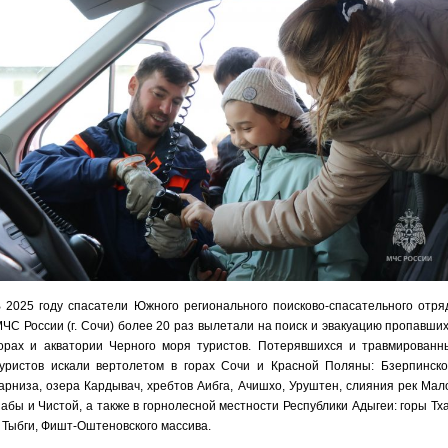
 2025 году спасатели Южного регионального поисково-спасательного отря
ЧС России (г. Сочи) более 20 раз вылетали на поиск и эвакуацию пропавших
орах и акватории Черного моря туристов. Потерявшихся и травмированн
уристов искали вертолетом в горах Сочи и Красной Поляны: Бзерпинско
арниза, озера Кардывач, хребтов Аибга, Ачишхо, Уруштен, слияния рек Мал
абы и Чистой, а также в горнолесной местности Республики Адыгеи: горы Тха
. Тыбги, Фишт-Оштеновского массива.