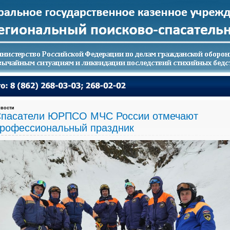
вости
пасатели ЮРПСО МЧС России отмечают
рофессиональный праздник