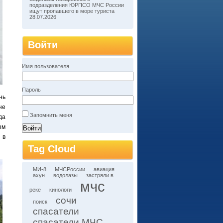
подразделения ЮРПСО МЧС России
ищут пропавшего в море туриста
28.07.2026
Войти
Имя пользователя
Пароль
нь
не
Запомнить меня
да
ым
 в
Tag Cloud
МИ-8
МЧСРоссии
авиация
ахун
водолазы
застряли в
мчс
реке
кинологи
сочи
поиск
спасатели
спасатели МЧС