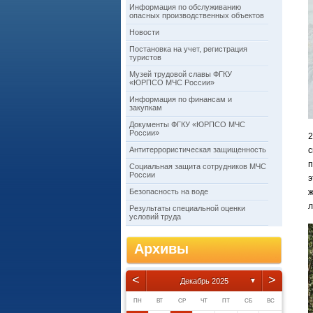
Информация по обслуживанию
опасных производственных объектов
Новости
Постановка на учет, регистрация
туристов
Музей трудовой славы ФГКУ
«ЮРПСО МЧС России»
Информация по финансам и
закупкам
Документы ФГКУ «ЮРПСО МЧС
России»
2
Антитеррористическая защищенность
с
п
Социальная защита сотрудников МЧС
России
Безопасность на воде
ж
л
Результаты специальной оценки
условий труда
Архивы
<
>
Декабрь 2025
▼
ПН
ВТ
СР
ЧТ
ПТ
СБ
ВС