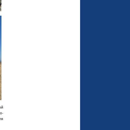
ый
о-
ля