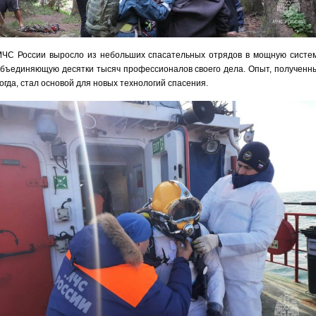
ЧС России выросло из небольших спасательных отрядов в мощную систем
бъединяющую десятки тысяч профессионалов своего дела. Опыт, полученн
огда, стал основой для новых технологий спасения.