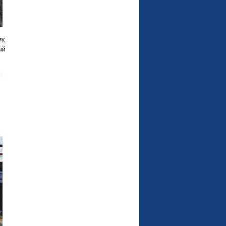
у,
ый