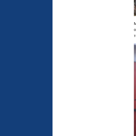
М
о
т