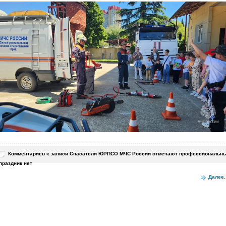
Комментариев
к записи Спасатели ЮРПСО МЧС России отмечают профессиональн
праздник
нет
Далее..