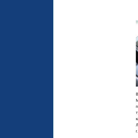
В
М
г
т
к
Л
г