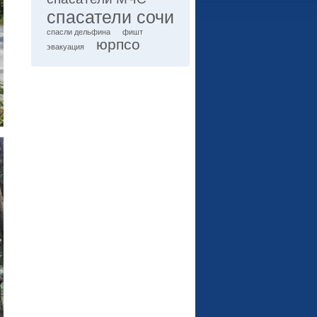
спасатели сочи
спасли дельфина
фишт
юрпсо
эвакуация