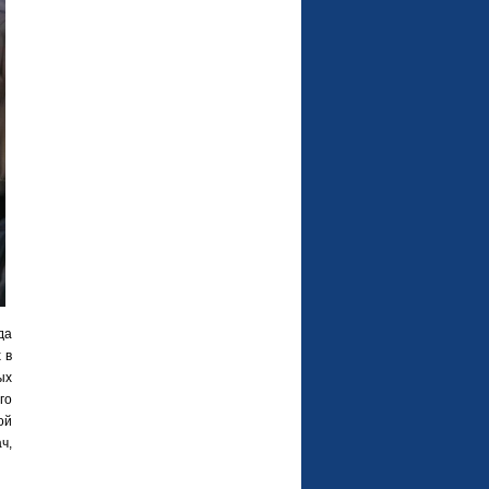
да
 в
ых
го
ой
ч,