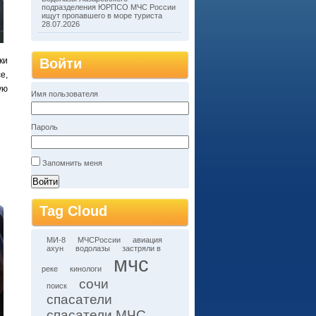
подразделения ЮРПСО МЧС России
ищут пропавшего в море туриста
28.07.2026
ки
Войти
е,
ую
Имя пользователя
Пароль
Запомнить меня
Tag Cloud
МИ-8
МЧСРоссии
авиация
ахун
водолазы
застряли в
мчс
реке
кинологи
сочи
поиск
спасатели
спасатели МЧС