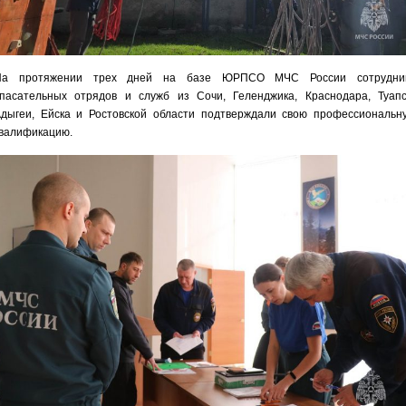
На протяжении трех дней на базе ЮРПСО МЧС России сотрудни
пасательных отрядов и служб из Сочи, Геленджика, Краснодара, Туапс
дыгеи, Ейска и Ростовской области подтверждали свою профессиональн
валификацию.