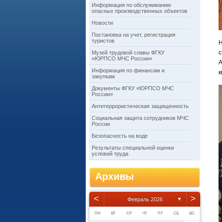
Информация по обслуживанию
опасных производственных объектов
Новости
Постановка на учет, регистрация
туристов
с
Музей трудовой славы ФГКУ
«ЮРПСО МЧС России»
А
Информация по финансам и
к
закупкам
Документы ФГКУ «ЮРПСО МЧС
России»
Антитеррористическая защищенность
Социальная защита сотрудников МЧС
России
Безопасность на воде
Результаты специальной оценки
условий труда
Архивы
<
>
Февраль 2026
▼
ПН
ВТ
СР
ЧТ
ПТ
СБ
ВС