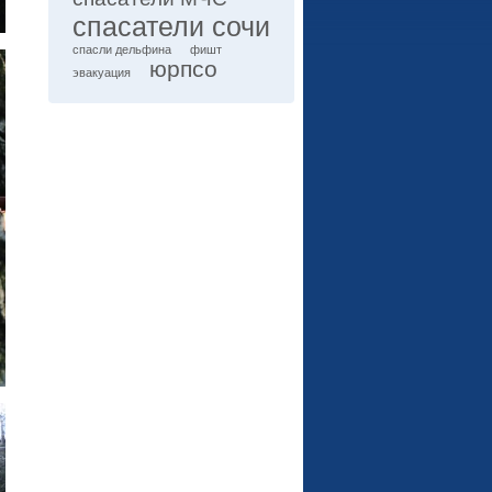
спасатели сочи
спасли дельфина
фишт
юрпсо
эвакуация